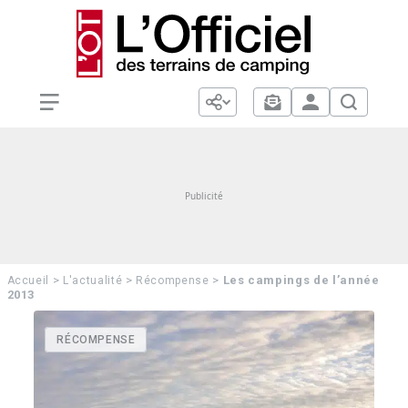
>
>
>
Les campings de l’année
Accueil
L'actualité
Récompense
2013
RÉCOMPENSE