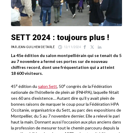
SETT 2024 : toujours plus !
PAR JEAN-GUILHEM DE TARLÉ
12/11/2024
La 45e édition du salon montpelliérain qui se tenait du 5
au 7 novembre a fermé ses portes sur de nouveau
chiffres record, dont une fréquentation qui a atteint
18 600 visiteurs.
e
e
45
édition du
salon Sett
, 50
congrès de la Fédération
nationale de l’hôtellerie de plein air (FNHPA), laquelle fêtait
ses 60 ans d’existence… Autant dire qu’il y avait plein de
bonnes raisons de marquer le coup pour la Fédération HPA
Occitanie, organisatrice du Sett, au parc des expositions de
Montpellier, du 5 au 7 novembre dernier. Elle a relevé le pari
haut la main. Donnant aussi l’occasion aux plus anciens dans
la profession de mesurer tout le chemin parcouru depuis la