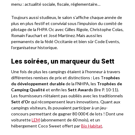
menu : actualité sociale, fiscale, réglementaire…
Toujours aussi studieux, le salon s’affiche chaque année de
plus en plus festif et convivial sous l’impulsion du comité de
pilotage de la FHPA Oc avec Gilles Rigole, Christophe Colas,
Romain Fauchart et José Martinez. Mais aussi les
permanents de la fédé Occitanie et bien sûr Code Events,
l’organisateur historique.
Les soirées, un marqueur du Sett
Une fois de plus les campings étaient à l’honneur à travers
différentes remises de prix et distinctions : Les T
rophées
du développement durable
de la FNHPA, les
Trophées de
Camping Qualité
et enfin les
Sett Awards
(lire P. 10-11).
Les fournisseurs n’étaient pas oubliés avec les traditionnels
Sett d’Or
qui récompensent leurs innovations. Quant aux
campings visiteurs, ils pouvaient participer à un jeu-
concours permettant de gagner 80 000 € de lots ! Dont une
voiturette
LEM
(abonnement de 60 mois), et un
hébergement Coco Sweet offert par
Bio Habitat
.