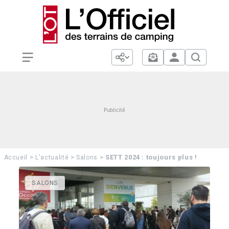
>
>
>
SETT 2024 : toujours plus !
Accueil
L'actualité
Salons
SALONS