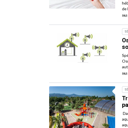
héb
de l
PAR
S
Os
so
Spé
Osm
aut
PAR
S
Tr
pa
Dan
aqu
aqu