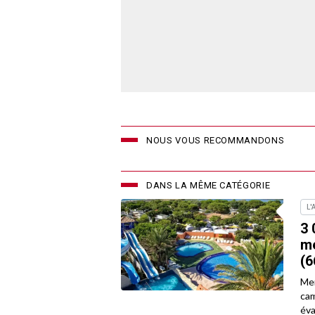
NOUS VOUS RECOMMANDONS
DANS LA MÊME CATÉGORIE
L'
3 
me
(6
Men
cam
éva