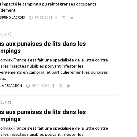
 impacté le camping a pu réintégrer ses occupants
idement.
 BRUNO LACROIX
19/08/2024
ÉCURITÉ
s aux punaises de lits dans les
ampings
ohylax France s’est fait une spécialisée de la lutte contre
s les insectes nuisibles pouvant infester les
ergements en camping, et particulièrement les punaises
its.
 LA RÉDACTION
08/11/2019
ÉCURITÉ
s aux punaises de lits dans les
ampings
ohylax France s’est fait une spécialisée de la lutte contre
s les insectes nuisibles pouvant infester les