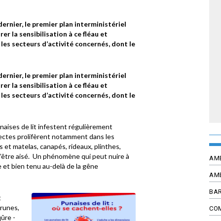
rnier, le premier plan interministériel
rer la sensibilisation à ce fléau et
 les secteurs d’activité concernés, dont le
rnier, le premier plan interministériel
rer la sensibilisation à ce fléau et
 les secteurs d’activité concernés, dont le
naises de lit infestent régulièrement
ectes prolifèrent notamment dans les
et matelas, canapés, rideaux, plinthes,
 d’être aisé. Un phénomène qui peut nuire à
AM
 et bien tenu au-delà de la gêne
AM
BAR
t
brunes,
CO
qûre -