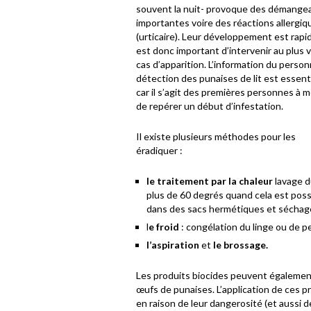
souvent la nuit- provoque des démange
importantes voire des réactions allergiq
(urticaire). Leur développement est rapide
est donc important d’intervenir au plus v
cas d’apparition. L’information du personn
détection des punaises de lit est essent
car il s’agit des premières personnes à
de repérer un début d’infestation.
Il existe plusieurs méthodes pour les
éradiquer :
le traitement par la chaleur
lavage du
plus de 60 degrés quand cela est possi
dans des sacs hermétiques et séchag
l
e froid
: congélation du linge ou de p
l’aspiration
et
le brossage.
Les produits biocides peuvent également ê
œufs de punaises. L’application de ces p
en raison de leur dangerosité (et aussi d