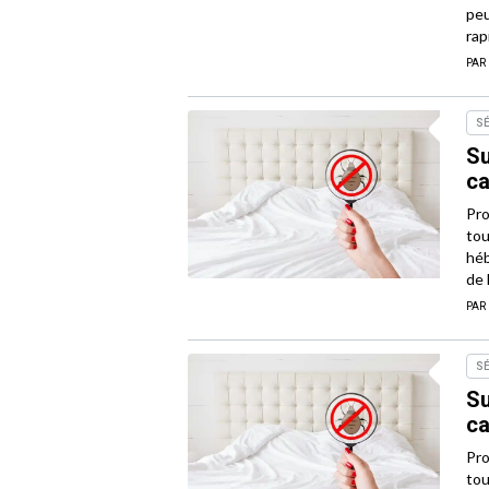
peu
rap
PAR
S
Su
c
Pro
tou
héb
de l
PAR
S
Su
c
Pro
tou