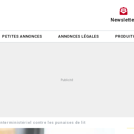
Newslette
PETITES ANNONCES
ANNONCES LÉGALES
PRODUIT
interministériel contre les punaises de lit