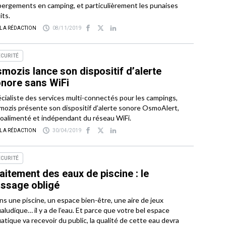
ergements en camping, et particulièrement les punaises
its.
 LA RÉDACTION
08/11/2019
ÉCURITÉ
mozis lance son dispositif d’alerte
nore sans WiFi
cialiste des services multi-connectés pour les campings,
ozis présente son dispositif d’alerte sonore OsmoAlert,
oalimenté et indépendant du réseau WiFi.
 LA RÉDACTION
30/04/2019
ÉCURITÉ
aitement des eaux de piscine : le
ssage obligé
s une piscine, un espace bien-être, une aire de jeux
aludique… il y a de l’eau. Et parce que votre bel espace
atique va recevoir du public, la qualité de cette eau devra