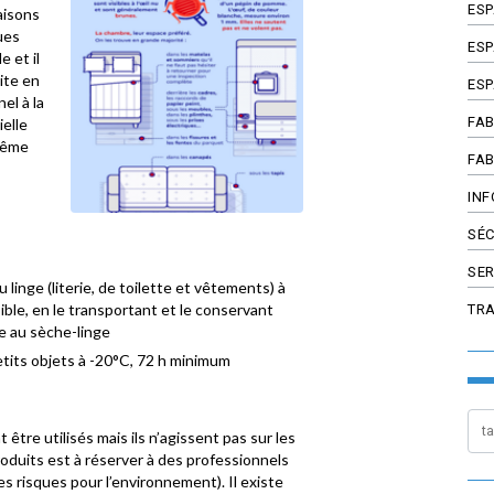
ES
aisons
ues
ESP
 et il
ite en
ESP
el à la
FAB
ielle
 même
FAB
INF
SÉC
SER
 linge (literie, de toilette et vêtements) à
ble, en le transportant et le conservant
TR
e au sèche-linge
etits objets à -20°C, 72 h minimum
tre utilisés mais ils n’agissent pas sur les
roduits est à réserver à des professionnels
es risques pour l’environnement). Il existe