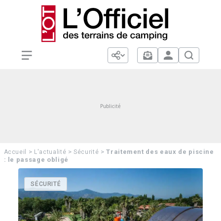
>
>
>
Traitement des eaux de piscine
Accueil
L'actualité
Sécurité
: le passage obligé
SÉCURITÉ