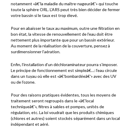
notamment «â€¯la maladie du maître-nageurâ€¯» qui touche
toute la sphère ORL. L’ARS peut très bien décider de fermer
votre bassin si le taux est trop élevé.
Pour en abaisser le taux au maximum, outre une filtration en
bon état, la vitesse de renouvellement de l’eau doit être
nettement plus importante que pour un bassin extérieur.
Au moment de la réalisation de la couverture, pensez à
surdimensionner l’aération.
Enfin, l’installation d’un déchloraminateur pourra s’imposer.
Le principe de fonctionnement est simpleâ€…: l’eau circule
dans un tuyau où elle est «â€¯bombardéeâ€¯» avec des UV
ou de l’ozone.
Pour des raisons pratiques évidentes, tous les moyens de
traitement seront regroupés dans le «â€¯local
techniqueâ€¯», filtres à sables et pompes, unités de
régulation, etc. La loi voudrait que les produits chimiques
(chlores et autres) soient stockés séparément dans un local
indépendant et aéré.