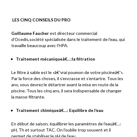
LES CINQ CONSEILS DU PRO
Guillaume Faucher
est directeur commercial
d’Ocedis,société spécialisée dans le traitement de l’eau, qui
travaille beaucoup avec l’HPA.
Traitement mécaniqueâ€…:la filtration
Le filtre à sable est le «â€¯vrai poumon de votre piscineâ€¯».
Par la force des choses, il s’encrasse et s’entartre. Tous les
ans, vous devrez le détartrer avant la mise en route de la
piscine. Tous les cinq ans, il sera indispensable de changer
la masse filtrante.
Traitement chimiqueâ€…: Equilibre de l’eau
En début de saison, équilibrer les paramètres de l’eauâ€…:
pH, Th et surtout TAC. On l’oublie trop souvent et il
permet de stabiliser le pH de l’eau.