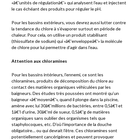
«â€¯unités de régulationâ€¯» qui analysent l’eau et injectent
le cas échéant des produits pour réguler le pH.
Pour les bassins extérieurs, vous devrez aussi lutter contre
la tendance du chlore à s’évaporer surtout en période de
chaleur. Pour cela, on utilise un produit stabilisant
(thiosulfate de sodium) qui «â€¯enveloppeâ€¯» la molécule
de chlore pour lui permettre d’agir dans l’eau.
Attention aux chloramines
Pour les bassins intérieurs, l’ennemi, ce sont les
chloramines, produits de décomposition du chlore au
contact des matières organiques véhiculées par les
baigneurs. Des études très poussées ont montré qu’un
baigneur «â€¯moyenâ€¯», quand il plonge dans la piscine,
amène avec lui 30â€¯millions de bactéries, entre 0,5â€¯l et
1â€¯l d’urine, 30â€¯ml de sueur, 0,5â€¯g de matières
organiques sans oublier des organismes tels que
staphylocoques, etc. D’où l’importance de la douche
obligatoire… ou qui devrait l’être. Ces chloramines sont
potentiellement cancérigènes et peuvent provoquer