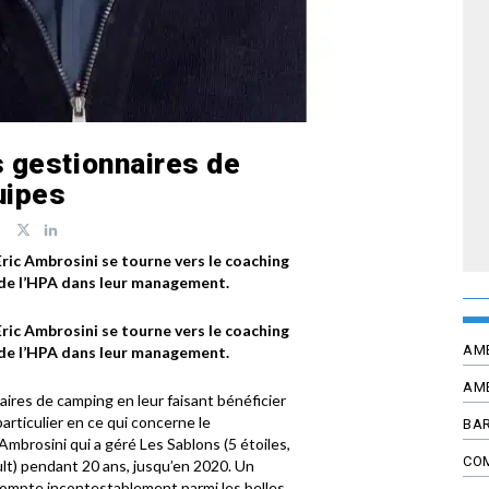
s gestionnaires de
uipes
ic Ambrosini se tourne vers le coaching
de l’HPA dans leur management.
ic Ambrosini se tourne vers le coaching
AM
de l’HPA dans leur management.
AM
ires de camping en leur faisant bénéficier
articulier en ce qui concerne le
BAR
mbrosini qui a géré Les Sablons (5 étoiles,
CO
lt) pendant 20 ans, jusqu’en 2020. Un
compte incontestablement parmi les belles