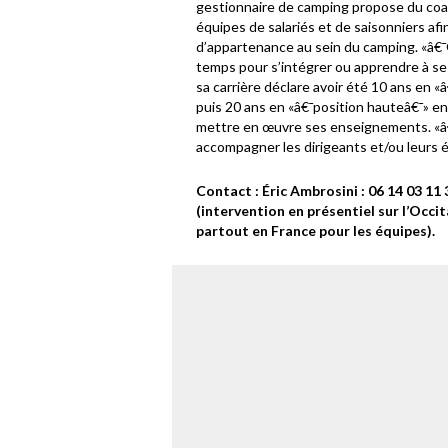
gestionnaire de camping propose du coac
équipes de salariés et de saisonniers afi
d’appartenance au sein du camping. «â€¯
temps pour s’intégrer ou apprendre à se 
sa carrière déclare avoir été 10 ans en «
puis 20 ans en «â€¯position hauteâ€¯» en 
mettre en œuvre ses enseignements. «â€
accompagner les dirigeants et/ou leurs é
Contact : Éric Ambrosini : 06 14 03 11 3
(intervention en présentiel sur l’Occit
partout en France pour les équipes).