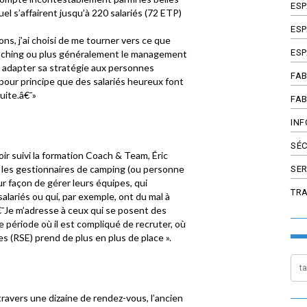
ES
el s’affairent jusqu’à 220 salariés (72 ETP)
ESP
ns, j’ai choisi de me tourner vers ce que
ESP
 coaching ou plus généralement le management
 et adapter sa stratégie aux personnes
FAB
i pour principe que des salariés heureux font
uite.â€¯»
FAB
INF
SÉC
r suivi la formation Coach & Team, Éric
les gestionnaires de camping (ou personne
SER
ur façon de gérer leurs équipes, qui
TR
 salariés ou qui, par exemple, ont du mal à
â€¯Je m’adresse à ceux qui se posent des
période où il est compliqué de recruter, où
es (RSE) prend de plus en plus de place ».
avers une dizaine de rendez-vous, l’ancien