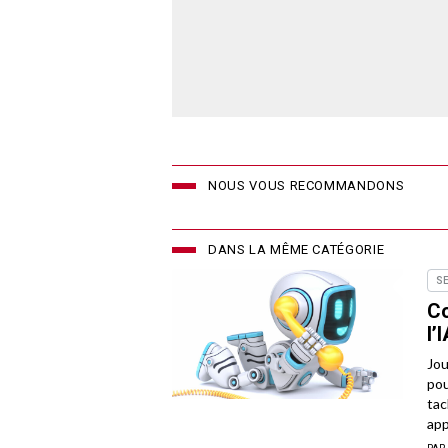
NOUS VOUS RECOMMANDONS
DANS LA MÊME CATÉGORIE
S
Co
l’
Jou
pou
tac
app