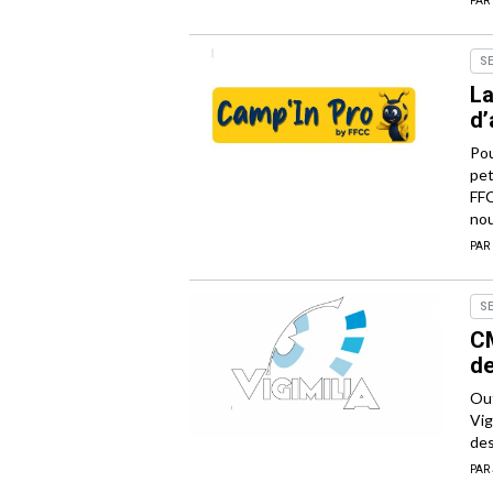
PAR
S
La
d’
Pou
pet
FFC
nou
PAR
S
CM
de
Out
Vig
des
PAR