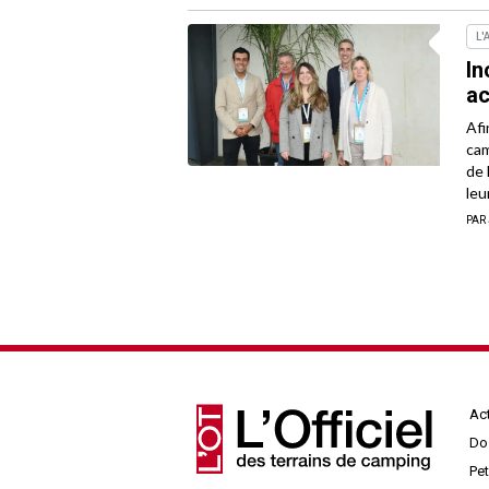
L'
In
ac
Afi
cam
de 
leu
PAR
Act
Do
Pe