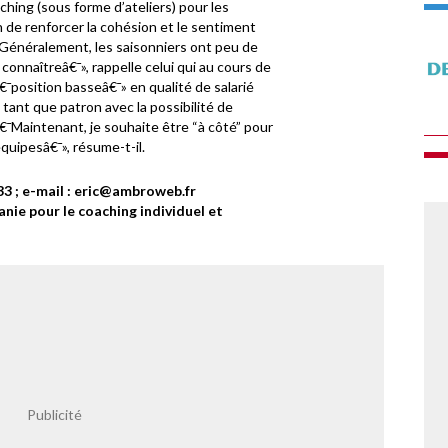
hing (sous forme d’ateliers) pour les
n de renforcer la cohésion et le sentiment
Généralement, les saisonniers ont peu de
connaîtreâ€¯», rappelle celui qui au cours de
â€¯position basseâ€¯» en qualité de salarié
tant que patron avec la possibilité de
¯Maintenant, je souhaite être “à côté” pour
quipesâ€¯», résume-t-il.
3 ; e-mail :
eric@ambroweb.fr
anie pour le coaching individuel et