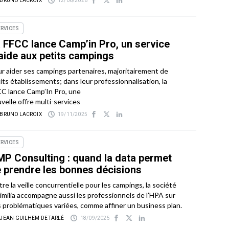
 BRUNO LACROIX
12/06/2026
ERVICES
 FFCC lance Camp’in Pro, un service
aide aux petits campings
r aider ses campings partenaires, majoritairement de
its établissements; dans leur professionnalisation, la
C lance Camp’In Pro, une
velle offre multi-services
 BRUNO LACROIX
19/11/2025
ERVICES
P Consulting : quand la data permet
 prendre les bonnes décisions
re la veille concurrentielle pour les campings, la société
imilia accompagne aussi les professionnels de l’HPA sur
 problématiques variées, comme affiner un business plan.
 JEAN-GUILHEM DE TARLÉ
18/09/2025