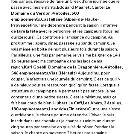
fois par ans, j’essaye de faire un break d’une journée que je
passe avec mes enfants.
Edouard Magret,
Castel Le
Domaine du Verdon,
4 étoiles
, 500
emplacements,
Castellane (Alpes-de-Haute-
Provence)
Pour me détendre pendant la saison, il m’arrive
de faire la fête avec le personnel et les campeurs (tous les
quinze jours). Ça contribue à l’ambiance du camping. Au
programme : apéro, dîner, passage au bar du camping. Je
vais même en boîte de nuit plusieurs fois durant la saison.
Par ailleurs, une fois par semaine, je vais me baigner de 14 à
16 heures avec ma compagne dans les lacs de ma
région.
Karl Goebli,
Domaine de la Dragonnière,
4 étoiles
,
546 emplacements,
Vias (Hérault)
Aujourd’hui, pour
couper, je m’extrais une journée du camping. C’est ce qu’il y
a de mieux pour se ressourcer, quoi qu’on fasse. Lorsque la
structure du camping ne le permettait pas encore, je me
contentais d’une petite sieste. C’est le minimum, mais ça
fait beaucoup de bien.
Hubert Le Cuff,
Les Abers,
3 étoiles
,
180 emplacements,
Landéda (Finistère)
Outre une sieste
quotidienne, je chante pour me détendre. L’hiver, je suis
inscrit dans une chorale et je chante au minimum durant
cinq heures par semaine en qualité de ténor. Pendant la
saison, je chante en moyenne 2 heures par semaine,