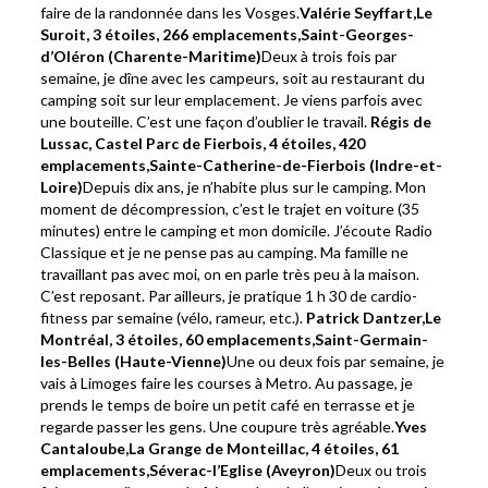
faire de la randonnée dans les Vosges.
Valérie Seyffart,
Le
Suroit, 3
étoiles
, 266 emplacements,
Saint-Georges-
d’Oléron (Charente-Maritime)
Deux à trois fois par
semaine, je dîne avec les campeurs, soit au restaurant du
camping soit sur leur emplacement. Je viens parfois avec
une bouteille. C’est une façon d’oublier le travail.
Régis de
Lussac,
Castel Parc de Fierbois,
4 étoiles
, 420
emplacements,
Sainte-Catherine-de-Fierbois (Indre-et-
Loire)
Depuis dix ans, je n’habite plus sur le camping. Mon
moment de décompression, c’est le trajet en voiture (35
minutes) entre le camping et mon domicile. J’écoute Radio
Classique et je ne pense pas au camping. Ma famille ne
travaillant pas avec moi, on en parle très peu à la maison.
C’est reposant. Par ailleurs, je pratique 1 h 30 de cardio-
fitness par semaine (vélo, rameur, etc.).
Patrick Dantzer,
Le
Montréal,
3 étoiles
, 60 emplacements,
Saint-Germain-
les-Belles (Haute-Vienne)
Une ou deux fois par semaine, je
vais à Limoges faire les courses à Metro. Au passage, je
prends le temps de boire un petit café en terrasse et je
regarde passer les gens. Une coupure très agréable.
Yves
Cantaloube,
La Grange de Monteillac,
4 étoiles
, 61
emplacements,
Séverac-l’Eglise (Aveyron)
Deux ou trois