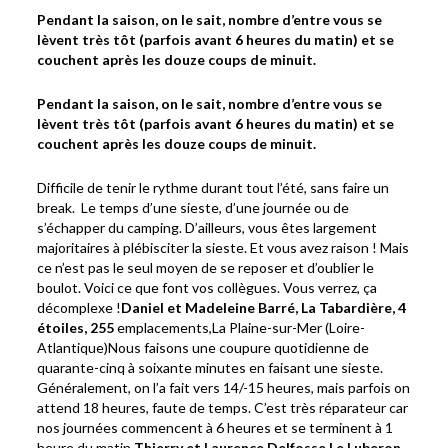
Pendant la saison, on le sait, nombre d’entre vous se
lèvent très tôt (parfois avant 6 heures du matin) et se
couchent après les douze coups de minuit.
Pendant la saison, on le sait, nombre d’entre vous se
lèvent très tôt (parfois avant 6 heures du matin) et se
couchent après les douze coups de minuit.
Difficile de tenir le rythme durant tout l’été, sans faire un
break. Le temps d’une sieste, d’une journée ou de
s’échapper du camping. D’ailleurs, vous êtes largement
majoritaires à plébisciter la sieste. Et vous avez raison ! Mais
ce n’est pas le seul moyen de se reposer et d’oublier le
boulot. Voici ce que font vos collègues. Vous verrez, ça
décomplexe !
Daniel et Madeleine Barré,
La Tabardière, 4
étoiles, 255
emplacements,La Plaine-sur-Mer (Loire-
Atlantique)Nous faisons une coupure quotidienne de
quarante-cinq à soixante minutes en faisant une sieste.
Généralement, on l’a fait vers 14/-15 heures, mais parfois on
attend 18 heures, faute de temps. C’est très réparateur car
nos journées commencent à 6 heures et se terminent à 1
heure du matin.
Thierry et Laurence Delfosse,
Le Luberon,