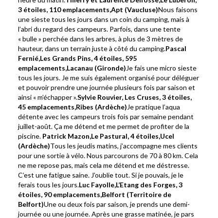
3 étoiles
, 110 emplacements,
Apt (Vaucluse)
Nous faisons
une sieste tous les jours dans un coin du camping, mais à
l’abri du regard des campeurs. Parfois, dans une tente
« bulle » perchée dans les arbres, à plus de 3 mètres de
hauteur, dans un terrain juste à côté du camping.
Pascal
Fernié,
Les Grands Pins,
4 étoiles
, 595
emplacements,
Lacanau (Gironde)
Je fais une micro sieste
tous les jours. Je me suis également organisé pour déléguer
et pouvoir prendre une journée plusieurs fois par saison et
ainsi « m’échapper ».
Sylvie Rouvier,
Les Cruses,
3 étoiles
,
45 emplacements,
Ribes (Ardèche)
Je pratique l’aqua
détente avec les campeurs trois fois par semaine pendant
juillet-août. Ça me détend et me permet de profiter de la
piscine.
Patrick Mazon,
Le Pastural,
4 étoiles
,
Ucel
(Ardèche)
Tous les jeudis matins, j’accompagne mes clients
pour une sortie à vélo. Nous parcourons de 70 à 80 km. Cela
ne me repose pas, mais cela me détend et me déstresse.
C’est une fatigue saine. J’oublie tout. Si je pouvais, je le
ferais tous les jours.
Luc Fayolle,
L’Etang des Forges,
3
étoiles
, 90 emplacements,
Belfort (Territoire de
Belfort)
Une ou deux fois par saison, je prends une demi-
journée ou une journée. Après une grasse matinée, je pars