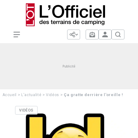
>
>
>
Ça gratte derrière l’oreille !
Accueil
L'actualité
Vidéos
VIDÉOS