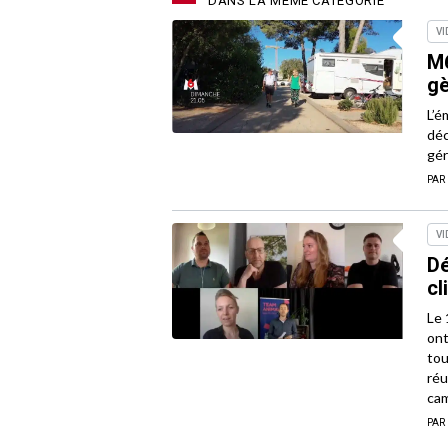
DANS LA MÊME CATÉGORIE
VI
M6
gè
L’é
déc
gér
PAR
VI
Dé
cl
Le 
ont
tou
réu
cam
PAR