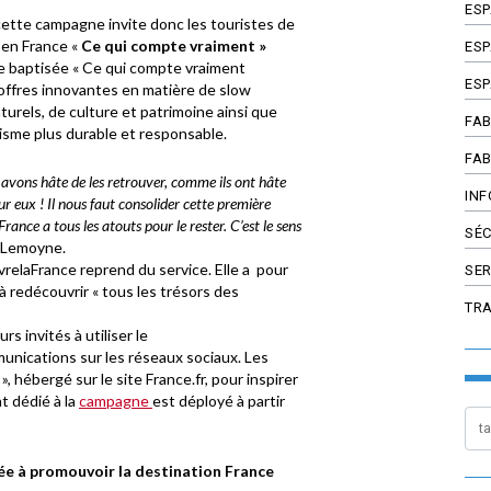
ES
ette campagne invite donc les touristes de
 en France «
Ce qui compte vraiment »
ESP
 baptisée « Ce qui compte vraiment
ESP
offres innovantes en matière de slow
urels, de culture et patrimoine ainsi que
FAB
urisme plus durable et responsable.
FAB
vons hâte de les retrouver, comme ils ont hâte
INF
r eux ! Il nous faut consolider cette première
rance a tous les atouts pour le rester. C’est le sens
SÉC
e Lemoyne.
elaFrance reprend du service. Elle a pour
SER
s à redécouvrir « tous les trésors des
TR
rs invités à utiliser le
nications sur les réseaux sociaux. Les
, hébergé sur le site France.fr, pour inspirer
t dédié à la
campagne
est déployé à partir
ée à promouvoir la destination France