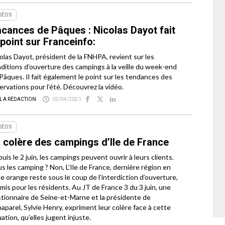
DÉOS
cances de Pâques : Nicolas Dayot fait
 point sur Franceinfo:
olas Dayot, président de la FNHPA, revient sur les
ditions d’ouverture des campings à la veille du week-end
Pâques. Il fait également le point sur les tendances des
ervations pour l’été. Découvrez la vidéo.
 LA RÉDACTION
02/04/2021
DÉOS
 colère des campings d’Ile de France
uis le 2 juin, les campings peuvent ouvrir à leurs clients.
s les camping ? Non, L’Ile de France, dernière région en
e orange reste sous le coup de l’interdiction d’ouverture,
mis pour les résidents. Au JT de France 3 du 3 juin, une
tionnaire de Seine-et-Marne et la présidente de
naparel, Sylvie Henry, expriment leur colère face à cette
uation, qu’elles jugent injuste.