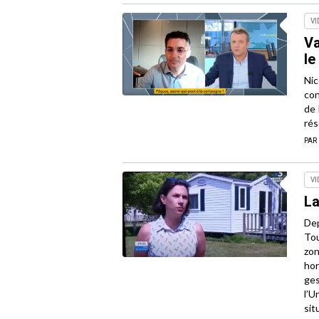
VI
Va
le
Nic
con
de 
rés
PAR
VI
La
Dep
Tou
zon
hor
ges
l’U
sit