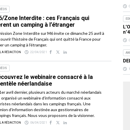
DÉOS
/Zone Interdite : ces Français qui
ED
rent un camping à l’étranger
L’O
n°
mission Zone Interdite sur M6 invite ce dimanche 25 avril à
ouvrir l’histoire de Français qui ont quitté la France pour
er un camping à l’étranger.
 LA RÉDACTION
22/04/2021
AN
DE
DÉOS
couvrez le webinaire consacré à la
ientèle néerlandaise
1er avril dernier, plusieurs acteurs du marché néerlandais
 organisé un webinaire d’information consacré aux
ristes néerlandais dans les campings français. Une
nion d’information destinée aux gestionnaires de
pings français. Nous vous proposons de la visionner.
 LA RÉDACTION
06/04/2021