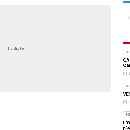
OF
CA
Ca
OF
VEN
ED
L’O
n°