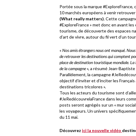
Portée sous la marque #ExploreFrance, c
10 marchés européens à venir retrouver
(What really matters)
. Cette campagne
#ExploreFrance » met donc en avant les 
tourisme, de découverte des espaces nat
d’art de vivre, autour du fil vert d’un to
«
Nos amis étrangers nous ont manqué. Nous a
de retrouver les destinations qui comptent pou
place de destination touristique mondiale. La F
de la campagne
», a résumé Jean-Baptist
Parallèlement, la campagne #JeRedécouvr
objectif d’inviter et d’inciter les Françai
destinations tricolores ».
Tous les acteurs du tourisme sont d’ailleu
#JeRedécouvrelaFrance dans leurs commu
posts seront agrégés sur un « mur social »
les voyageurs. Un univers spécifiquemen
du 11 mai.
Découvrez
ici la nouvelle vidéo
destin