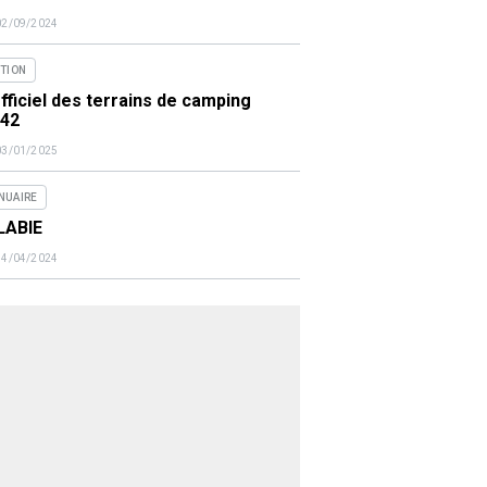
02/09/2024
ITION
fficiel des terrains de camping
442
03/01/2025
NUAIRE
LABIE
14/04/2024