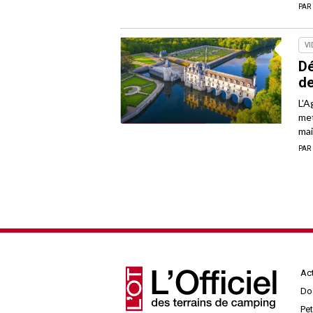
PAR
VI
Dé
de
L’A
met
mai
PAR
Act
Do
Pe