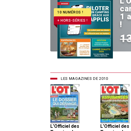
L’O
ca
10 NUMÉROS !
1 
+ HORS-SÉRIES !
!
1
LES MAGAZINES DE 2010
L’Officiel des
L’Officiel des