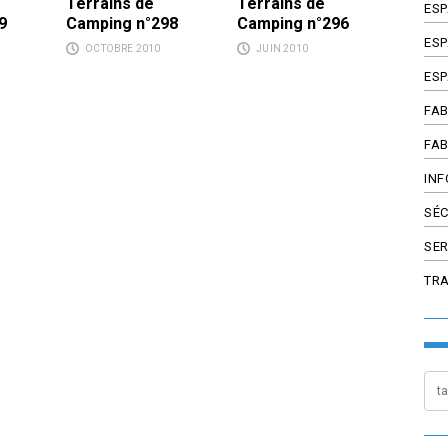
Terrains de
Terrains de
ES
9
Camping n°298
Camping n°296
ESP
OCTOBRE 2010
JUIN 2010
ESP
FAB
FAB
INF
SÉC
SER
TR