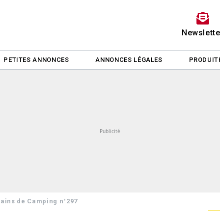
Newslette
PETITES ANNONCES
ANNONCES LÉGALES
PRODUIT
rrains de Camping n°297