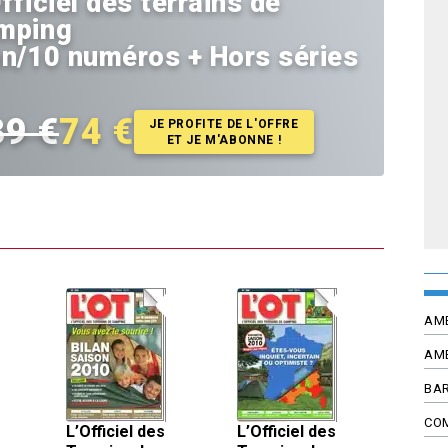
fficiel des terrains de
mping
an/10 numéros + Hors séries
39 €
74 €
JE PROFITE DE L'OFFRE
ET JE M'ABONNE !
AM
AM
BAR
CO
L’Officiel des
L’Officiel des