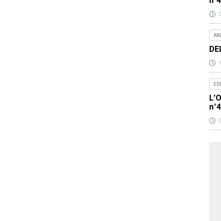
n°
AN
DE
ED
L’O
n°