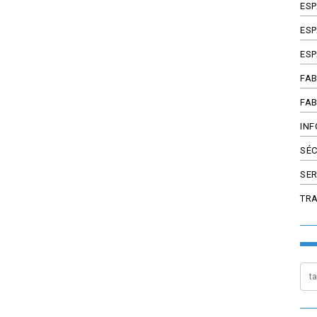
ES
ESP
ESP
FAB
FAB
INF
SÉC
SER
TR