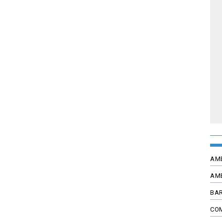
AM
AM
BAR
CO