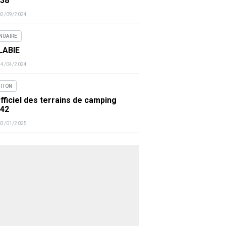
438
02/09/2024
NUAIRE
LABIE
14/04/2024
ITION
fficiel des terrains de camping
442
03/01/2025