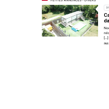
PETITES ANNONCES - DIVERS
DI
C
da
Nou
néc
[…]
PAR