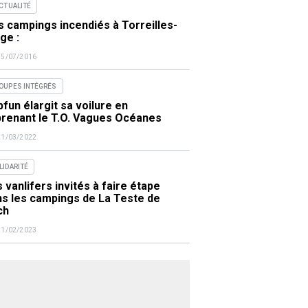
ACTUALITÉ
 campings incendiés à Torreilles-
ge :
15/07/2016
OUPES INTÉGRÉS
fun élargit sa voilure en
prenant le T.O. Vagues Océanes
21/03/2022
LIDARITÉ
 vanlifers invités à faire étape
ns les campings de La Teste de
ch
21/02/2023