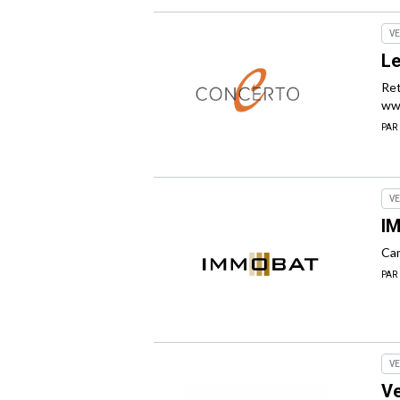
VE
L
Ret
ww
PAR
VE
I
Cam
PAR
VE
Ve