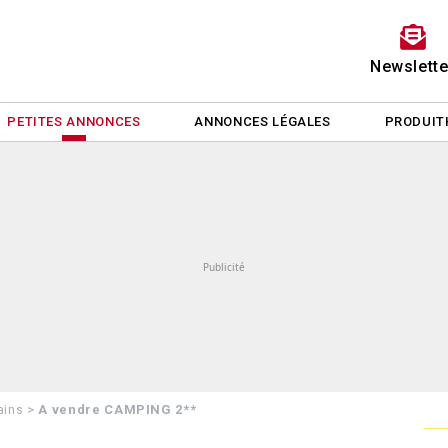
Newslette
PETITES ANNONCES
ANNONCES LÉGALES
PRODUIT
>
A vendre CAMPING 2**
ains