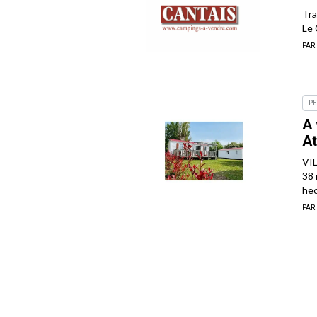
Tra
Le
PAR
P
A 
At
VI
38 
hec
PAR