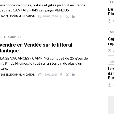
L'
nsactions campings, hôtels et gîtes partout en France
Des
 Cabinet CANTAIS – 843 campings VENDUS
Pla
 ISABELLE COMMUNICATION
05/05/2026
GR
ETITES ANNONCES
Cap
re
vendre en Vendée sur le littoral
lantique
LLAGE VACANCES / CAMPING composé de 25 gîtes de
SO
m², 9 mobil-homes, le tout sur un terrain de plus d’un
tare.
Les
da
 ISABELLE COMMUNICATION
15/09/2025
Bu