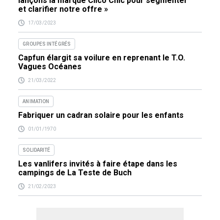
lançons la marque Clico Chic pour segmenter
et clarifier notre offre »
17/03/2023
GROUPES INTÉGRÉS
Capfun élargit sa voilure en reprenant le T.O.
Vagues Océanes
21/03/2022
ANIMATION
Fabriquer un cadran solaire pour les enfants
01/01/1970
SOLIDARITÉ
Les vanlifers invités à faire étape dans les
campings de La Teste de Buch
21/02/2023