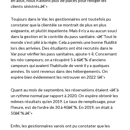
en août, nous n’avions plus de places pour reloger les
clients sinistrés.â€¯»
Toujours dans le Var, les gestionnaires ont toutefois pu
constater que la clientèle se montrait de plus en plus
exigeante, et plutôt impatiente. Mais il n’y a eu aucun souci
dans la gestion et le contrôle du pass sanitaire. «â€¯Tout le
monde s’est plié à la règle. Cela a permis une bonne fluidité
lors des arrivées. Des étudiants ont été recrutés dans le
Var pour vérifier les pass sanitaires, ajoute-t-il. Concernant
les néo-campeurs, on a récupéré 5 à 6â€¯% d’anciens
campeurs qui avaient l’habitude de venir il y a quelques
années. Ils sont revenus dans des hébergements. On
espère bien évidemment les retrouver en 2022 !â€¯»
Quant au mois de septembre, les réservations étaient «â€¯à
un rythme normal par rapport à 2020. On espère obtenir les
mêmes résultats qu’en 2019. Le taux de remplissage, pour
l’heure, est de l’ordre de 30 à 40â€¯%. En 2019, on était à
50â€¯%.â€¯»
Enfin, les gestionnaires varois ont pu constater que les