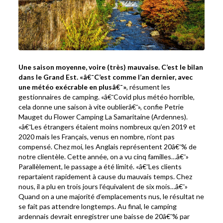
Une saison moyenne, voire (très) mauvaise. C’est le bilan
dans le Grand Est. «â€¯C’est comme l’an dernier, avec
une météo exécrable en plusâ€¯»
, résument les
gestionnaires de camping. «â€¯Covid plus météo horrible,
cela donne une saison à vite oublierâ€¯», confie Petrie
Mauget du Flower Camping La Samaritaine (Ardennes).
«â€¯Les étrangers étaient moins nombreux qu’en 2019 et
2020 mais les Français, venus en nombre, n’ont pas
compensé. Chez moi, les Anglais représentent 20â€¯% de
notre clientèle. Cette année, on a vu cinq familles…â€¯»
Parallèlement, le passage a été limité. «â€¯Les clients
repartaient rapidement à cause du mauvais temps. Chez
nous, il a plu en trois jours l’équivalent de six mois…â€¯»
Quand on a une majorité d’emplacements nus, le résultat ne
se fait pas attendre longtemps. Au final, le camping
ardennais devrait enregistrer une baisse de 20â€¯% par