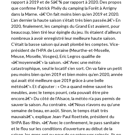
rapport à 2019 et de 5â€¯% par rapport à 2020. Des propos
que confirme Patrick Phély du camping la Forêt à Arrigny
dans la Marne. «â€¯On fait moins bien qu’en 2019 et 2020.
L’an dernier la haute saison s’était très bien passée.â€¯» En
2020, finalement, les campings du Grand Est avaient, pour
beaucoup, bien tiré leur épingle du jeu. Ils étaient d’ailleurs
nombreux à avoir enregistré leur meilleure haute saison.
C’était la basse saison qui avait plombé les comptes. Vice-
président de l’HPA de Lorraine (Meurthe-et-Moselle,
Meuse, Moselle, Vosges), Eric Legros qualifie de
«â€¯moyenneâ€¯» la saison. «â€¯Avec une météo
catastrophique, seul le locatif s’en sort. On va faire un petit
peu moins bien qu’en 2019 et bien moins qu’en 2020, année
qui avait été meilleure que 2019 grâce à une belle
météoâ€¯». Et d’ajouter : « On a quand même sauvé les
meubles, avec le temps pourri, cela pouvait être pire
encore.â€¯» Du côté de l’Alsace, la météo n’a pas permis de
sauver la saison. Au contraire. «â€¯Nous n’avons eu qu’une
semaine de beau, en août. Sinon, le temps était très
mauvaisâ€¯», explique Jean-Paul Roettele, président du
SHPA Bas-Rhin. «â€¯Avec le confinement, le pass sanitaire
et le flou sur les conditions d’ouverture au début de la
saison, les gens ont eu peur de se retrouver coincés. Ils ne