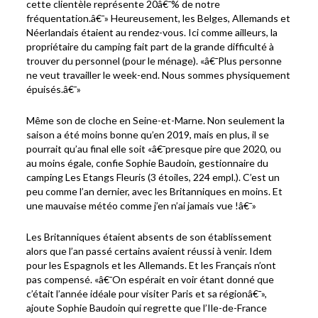
cette clientèle représente 20â€¯% de notre
fréquentation.â€¯» Heureusement, les Belges, Allemands et
Néerlandais étaient au rendez-vous. Ici comme ailleurs, la
propriétaire du camping fait part de la grande difficulté à
trouver du personnel (pour le ménage). «â€¯Plus personne
ne veut travailler le week-end. Nous sommes physiquement
épuisés.â€¯»
Même son de cloche en Seine-et-Marne. Non seulement la
saison a été moins bonne qu’en 2019, mais en plus, il se
pourrait qu’au final elle soit «â€¯presque pire que 2020, ou
au moins égale, confie Sophie Baudoin, gestionnaire du
camping Les Etangs Fleuris (3 étoiles, 224 empl.). C’est un
peu comme l’an dernier, avec les Britanniques en moins. Et
une mauvaise météo comme j’en n’ai jamais vue !â€¯»
Les Britanniques étaient absents de son établissement
alors que l’an passé certains avaient réussi à venir. Idem
pour les Espagnols et les Allemands. Et les Français n’ont
pas compensé. «â€¯On espérait en voir étant donné que
c’était l’année idéale pour visiter Paris et sa régionâ€¯»,
ajoute Sophie Baudoin qui regrette que l’Ile-de-France