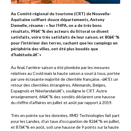
Au Comité régional du tourisme (CRT) de Nouvelle-
Aquitaine coiffant douze départements, Antony
Demelle, résume : « Sur l’HPA, on a de très bons
résultats, 99â€¯% des acteurs du littoral se disent
satisfaits, voire très satisfaits de leur saison, et 80â€¯%
pour l’intérieur des terres, sachant que les campings en
périphérie des villes, ont été plus boudés que
d’habitude.â€¯»
Au final, l’arrière-saison a été plombée par les mesures
relatives au Covid mais la haute saison a souri à tous, portée
par une écrasante majorité de clientèle française. «â€¯Et un
retour des clientèles étrangères, Allemands, Belges,
Espagnols et Néerlandaisâ€¯», souligne le CRT. Autre
enseignement, 64â€¯% des sondés déclarent une hausse
du chiffre d’affaires en juillet et août par rapport à 2019.
Très en pointe sur les données, RMD Technologies fait part
pour les Landes, d’un taux d’occupation de 82â€¯% en juillet,
et 87â€¯% en août, soit une hausse de 9 points sur la haute