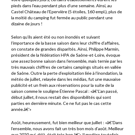
pieds dans l’eau pendant plus d’une semaine. Ainsi, au
Castel Château de l’Epervière (5 étoiles, 160 empl.), plus de
la moitié du camping fut fermée au public pendant une
dizaine de jours !
Selon qu’ils aient été ou non inondés et suivant
l’importance de la basse saison dans leur chiffre d’affaires,
on constate de grandes disparités. Ainsi, Philippe Marmin,
président de la fédération HPA de Saône-et-Loire, évoque
une assez bonne saison dans l’ensemble, mais ternie par les
très mauvais chiffres de certains campings situés en vallée
de Saône. Outre la perte d’exploitation liée à l’inondation, la
météo de juillet, relayée dans les médias, fut une mauvaise
publicité et un frein aux réservations pour la suite de la
saison comme le souligne Étienne Pascal : «â€¯L’an passé,
début juillet, il nous restait des disponibilités qui sont
parties en dernière minute. Ce ne fut pas le cas cette
année.â€¯»
Août, heureusement, fut bien meilleur que juillet : «â€¯Dans
l’ensemble, nous avons fait un très bon mois d’août. Meilleur
que 2020 qui, déjà, était très bon.â€¯» Il modère toutefois