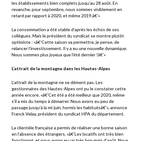
les établissements bien complets jusqu’au 28 août. En
revanche, pour septembre, nous sommes visiblement en
retard par rapport à 2020, et même 2019.â€¯»
La consommation a été stable d’après les échos de ses
collègues. Mais le président du syndicat se montre plutôt
optimiste : «â€¯Cette saison va permettre, je pense, de
relancer l’investissement. Il y a eu une nouvelle dynamique.
Nous sommes plus joyeux que l’été dernier !â€¯»
L’attrait de la montagne dans les Hautes-Alpes
L’attrait de la montagne ne se dément pas. Les
gestionnaires des Hautes-Alpes ont pu le constater cette
année encore. «â€¯Cet été a été meilleur que 2020, même
s’il a mis du temps à démarrer. Nous avons eu peu de
passage jusqu’à la mi-juin, hormis les habituésâ€¯», annonce
Franck Velay, président du syndicat HPA du département.
La clientèle française a permis de réaliser une bonne saison
en l’absence des étrangers. «â€¯Les locatifs ont très bien
fonctionné, et nous avons eu un très bon mois d’août. Nous