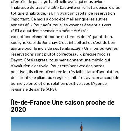
clientèle de passage habituelle avec qui nous avions
l’habitude de travailler.â€¯» L’activité en juillet a démarré plus
tôt que d’habitude. «â€¯Il y avait un capital de réservation
important. Ce mois a donc été meilleur que les autres
années.â€¯» Pour août, tous les voyants étaient au vert.
«â€¯La quatrième semaine a même été très
exceptionnellement bonne en termes de fréquentation,
souligne Gaël du Jonchay. C’est inhabituel et c’est de bon
augure pour le mois de septembre…â€¯» Un mois où «â€¯les
réservations sont plutôt correctesâ€¯», précise Nicolas
Dayot. Côté regrets, tous mentionnent une météo qui
n’avait rien d’estivale. Pour terminer avec des notes
positives, ils citent d’emblée le très faible taux d’annulation,
des clients se pliant aux règles sanitaires avec beaucoup de
bonne volonté et une relation positive avec l’Agence
régionale de santé (ARS).
Île-de-France Une saison proche de
2020