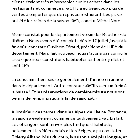
clients étaient très raisonnables sur les achats dans les
restaurants et commerces. «â€¯Il y a eu beaucoup plus de
ventes à emporter que de repas au restaurant. Les pizzas
ont été les reines de la saison !â€¯», conclut Michel Nore.
Même constat pour le département voisin des Bouches-du-
Rhône. « Nous avons été complets dès le 10 juillet jusqu’à la
fin août, constate Guylhem Féraud, président de l’HPA du
département. Mais, fait nouveau, nous n’avons pas connu le
creux que nous constatons habituellement entre juillet et
août.â€¯»
La consommation baisse généralement d’année en année
dans le département. Autre constat : «â€¯Il y a eu un frein à
la baisse ! Et les réservations de dernière minute nous ont
permis de remplir jusqu’à la fin de saison.â€¯»
A l’intérieur des terres, dans les Alpes-de-Haute-Provence,
la saison a également commencé tardivement. «â€¯En fait,
Les étrangers sont arrivés plus tard que d’habitude,
notamment les Néerlandais et les Belges, a pu constater
Thierry Albano. Mais du coup, la saison a été plus longue, et