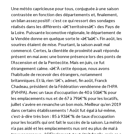
Une météo capricieuse pour tous, conjuguée à une saison
contrastée en fonction des départements et, finalement,
un bilan assez positif : c’est ce qui ressort des sondages
réalisés dans les différents «â€¯territoiresâ€¯» des Pays de
la Loire. Puissante locomotive régionale, le département de
la Vendée donne en quelque sorte le «â€¯laâ€¯». Fin août, les
sourires étaient de mise. Pourtant, la saison avait mal
commencé. Certes, la clientèle de proximité avait répondu
présent en mai avec une bonne présence lors des ponts de
l’Ascension et de la Pentecôte. Mais en juin, ce fut
étrangement calme. «â€¯À cette époque, nous avons
l’habitude de recevoir des étrangers, notamment
britanniques. Et là, rien !â€¯», admet, fin août, Franck
Chadeau, président de la Fédération vendéenne de l’HPA
(FVHPA). Avec un taux d’occupation de 40 à 50â€¯% pour
les emplacements nus et de 67 à 79â€¯% pour les locatifs,
juillet s’avère en revanche un bon mois. Meilleur qu’en 2019
dans certains établissements ! Août fut égal à lui-même,
c’est-à-dire très bon : 85 à 93â€¯% de taux d’occupation
pour les locatifs qui ont fait le succès de la saison. La météo
n’a pas aidé et les emplacements nus ont eu plus de mal à