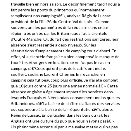
travaille bien en hors saison. Le déconfinement tardif nous a
fait perdre les ponts du printemps qui normalement
remplissent nos campingsâ€¯», analyse Régis de Lussac
président de la FRHPA du Centre-Val de Loire. Comme
souvent, un des paramètres de la réussite dans cette
région très prisée par les Britanniques fut la clientèle
d’Outre-Manche. Or, du fait des restrictions sanitaires, leur
absence s’est ressentie à deux niveaux. Sur les
réservations d’emplacements de camping tout d’abord. En
effet, si la clientèle française a bien compensé le manque de
touristes étrangers en location, ce ne fut pas le cas en
camping. «â€¯Ceux qui ont plus de locatifs ont moins
souffert, souligne Laurent Cherrier. En revanche, en
camping cela fut beaucoup plus difficile. Je n’ai été complet
que 10 jours contre 25 jours une année normale.â€¯» Cette
absence anglaise a également impacté les services dans
lesquels Français et Néerlandais consomment moins que les
Britanniques. «â€¯La baisse de chiffre d’affaires des services
est supérieure à la baisse de la fréquentationâ€¯», ajoute
Régis de Lussac. En particulier dans les bars où «â€¯les
Anglais ont une culture du pub que nous n’avons pasâ€¯».
Un phénomène accentué par la mauvaise météo qui n’a pas