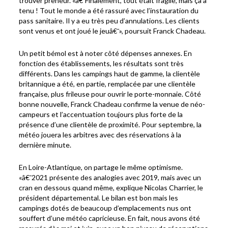
trouver preneur. «â€¯Finalement, tout était fragile, mais ça a
tenu ! Tout le monde a été rassuré avec l’instauration du
pass sanitaire. Il y a eu très peu d’annulations. Les clients
sont venus et ont joué le jeuâ€¯», poursuit Franck Chadeau.
Un petit bémol est à noter côté dépenses annexes. En
fonction des établissements, les résultats sont très
différents. Dans les campings haut de gamme, la clientèle
britannique a été, en partie, remplacée par une clientèle
française, plus frileuse pour ouvrir le porte-monnaie. Côté
bonne nouvelle, Franck Chadeau confirme la venue de néo-
campeurs et l’accentuation toujours plus forte de la
présence d’une clientèle de proximité. Pour septembre, la
météo jouera les arbitres avec des réservations à la
dernière minute.
En Loire-Atlantique, on partage le même optimisme.
«â€¯2021 présente des analogies avec 2019, mais avec un
cran en dessous quand même, explique Nicolas Charrier, le
président départemental. Le bilan est bon mais les
campings dotés de beaucoup d’emplacements nus ont
souffert d’une météo capricieuse. En fait, nous avons été