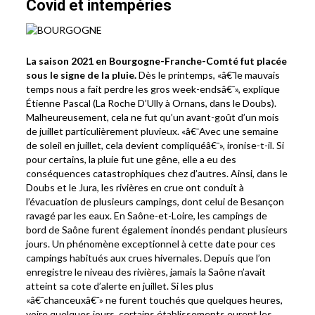
Covid et intempéries
La saison 2021 en Bourgogne-Franche-Comté fut placée
sous le signe de la pluie.
Dès le printemps, «â€¯le mauvais
temps nous a fait perdre les gros week-endsâ€¯», explique
Étienne Pascal (La Roche D’Ully à Ornans, dans le Doubs).
Malheureusement, cela ne fut qu’un avant-goût d’un mois
de juillet particulièrement pluvieux. «â€¯Avec une semaine
de soleil en juillet, cela devient compliquéâ€¯», ironise-t-il. Si
pour certains, la pluie fut une gêne, elle a eu des
conséquences catastrophiques chez d’autres. Ainsi, dans le
Doubs et le Jura, les rivières en crue ont conduit à
l’évacuation de plusieurs campings, dont celui de Besançon
ravagé par les eaux. En Saône-et-Loire, les campings de
bord de Saône furent également inondés pendant plusieurs
jours. Un phénomène exceptionnel à cette date pour ces
campings habitués aux crues hivernales. Depuis que l’on
enregistre le niveau des rivières, jamais la Saône n’avait
atteint sa cote d’alerte en juillet. Si les plus
«â€¯chanceuxâ€¯» ne furent touchés que quelques heures,
voire quelques jours, certains établissements eurent les