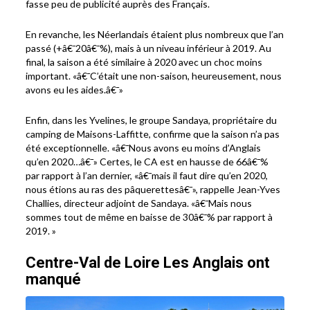
fasse peu de publicité auprès des Français.
En revanche, les Néerlandais étaient plus nombreux que l’an
passé (+â€¯20â€¯%), mais à un niveau inférieur à 2019. Au
final, la saison a été similaire à 2020 avec un choc moins
important. «â€¯C’était une non-saison, heureusement, nous
avons eu les aides.â€¯»
Enfin, dans les Yvelines, le groupe Sandaya, propriétaire du
camping de Maisons-Laffitte, confirme que la saison n’a pas
été exceptionnelle. «â€¯Nous avons eu moins d’Anglais
qu’en 2020…â€¯» Certes, le CA est en hausse de 66â€¯%
par rapport à l’an dernier, «â€¯mais il faut dire qu’en 2020,
nous étions au ras des pâquerettesâ€¯», rappelle Jean-Yves
Challies, directeur adjoint de Sandaya. «â€¯Mais nous
sommes tout de même en baisse de 30â€¯% par rapport à
2019. »
Centre-Val de Loire Les Anglais ont
manqué