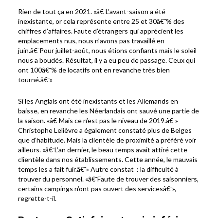
Rien de tout ça en 2021. «â€¯L’avant-saison a été
inexistante, or cela représente entre 25 et 30â€¯% des
chiffres d’affaires. Faute d’étrangers qui apprécient les
emplacements nus, nous n’avons pas travaillé en
juin.â€¯Pour juillet-août, nous étions confiants mais le soleil
nous a boudés. Résultat, il y a eu peu de passage. Ceux qui
ont 100â€¯% de locatifs ont en revanche très bien
tourné.â€¯»
Si les Anglais ont été inexistants et les Allemands en
baisse, en revanche les Néerlandais ont sauvé une partie de
la saison. «â€¯Mais ce n’est pas le niveau de 2019.â€¯»
Christophe Lelièvre a également constaté plus de Belges
que d’habitude. Mais la clientèle de proximité a préféré voir
ailleurs. «â€¯L’an dernier, le beau temps avait attiré cette
clientèle dans nos établissements. Cette année, le mauvais
temps les a fait fuir.â€¯» Autre constat : la difficulté à
trouver du personnel. «â€¯Faute de trouver des saisonniers,
certains campings n’ont pas ouvert des servicesâ€¯»,
regrette-t-il.