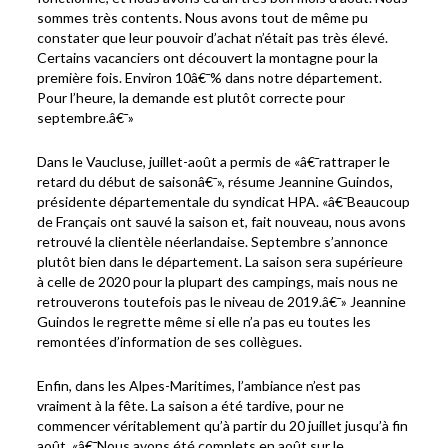
sommes très contents. Nous avons tout de même pu
constater que leur pouvoir d’achat n’était pas très élevé.
Certains vacanciers ont découvert la montagne pour la
première fois. Environ 10â€¯% dans notre département.
Pour l’heure, la demande est plutôt correcte pour
septembre.â€¯»
Dans le Vaucluse, juillet-août a permis de «â€¯rattraper le
retard du début de saisonâ€¯», résume Jeannine Guindos,
présidente départementale du syndicat HPA. «â€¯Beaucoup
de Français ont sauvé la saison et, fait nouveau, nous avons
retrouvé la clientèle néerlandaise. Septembre s’annonce
plutôt bien dans le département. La saison sera supérieure
à celle de 2020 pour la plupart des campings, mais nous ne
retrouverons toutefois pas le niveau de 2019.â€¯» Jeannine
Guindos le regrette même si elle n’a pas eu toutes les
remontées d’information de ses collègues.
Enfin, dans les Alpes-Maritimes, l’ambiance n’est pas
vraiment à la fête. La saison a été tardive, pour ne
commencer véritablement qu’à partir du 20 juillet jusqu’à fin
août. «â€¯Nous avons été complets en août sur le