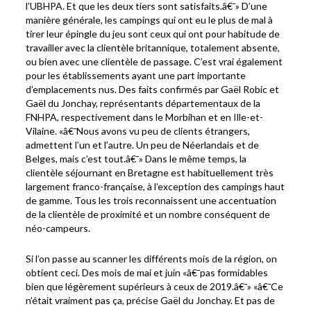
l’UBHPA. Et que les deux tiers sont satisfaits.â€¯» D’une
manière générale, les campings qui ont eu le plus de mal à
tirer leur épingle du jeu sont ceux qui ont pour habitude de
travailler avec la clientèle britannique, totalement absente,
ou bien avec une clientèle de passage. C’est vrai également
pour les établissements ayant une part importante
d’emplacements nus. Des faits confirmés par Gaël Robic et
Gaël du Jonchay, représentants départementaux de la
FNHPA, respectivement dans le Morbihan et en Ille-et-
Vilaine. «â€¯Nous avons vu peu de clients étrangers,
admettent l’un et l’autre. Un peu de Néerlandais et de
Belges, mais c’est tout.â€¯» Dans le même temps, la
clientèle séjournant en Bretagne est habituellement très
largement franco-française, à l’exception des campings haut
de gamme. Tous les trois reconnaissent une accentuation
de la clientèle de proximité et un nombre conséquent de
néo-campeurs.
Si l’on passe au scanner les différents mois de la région, on
obtient ceci. Des mois de mai et juin «â€¯pas formidables
bien que légèrement supérieurs à ceux de 2019.â€¯» «â€¯Ce
n’était vraiment pas ça, précise Gaël du Jonchay. Et pas de