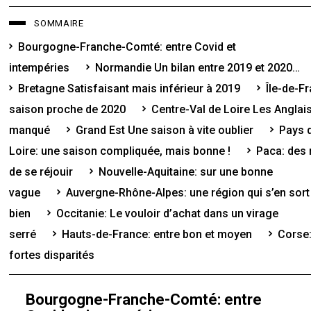
SOMMAIRE
Bourgogne-Franche-Comté: entre Covid et
intempéries
Normandie Un bilan entre 2019 et 2020…
Bretagne Satisfaisant mais inférieur à 2019
Île-de-F
saison proche de 2020
Centre-Val de Loire Les Anglai
manqué
Grand Est Une saison à vite oublier
Pays d
Loire: une saison compliquée, mais bonne !
Paca: des 
de se réjouir
Nouvelle-Aquitaine: sur une bonne
vague
Auvergne-Rhône-Alpes: une région qui s’en sort
bien
Occitanie: Le vouloir d’achat dans un virage
serré
Hauts-de-France: entre bon et moyen
Corse:
fortes disparités
Bourgogne-Franche-Comté: entre