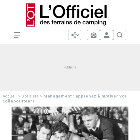
>
>
Management : apprenez à motiver vos
Accueil
Dossiers
collaborateurs