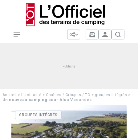
>
>
>
>
Accueil
L'actualité
Chaînes / Groupes / TO
groupes intégrés
Un nouveau camping pour Aloa Vacances
GROUPES INTÉGRÉS