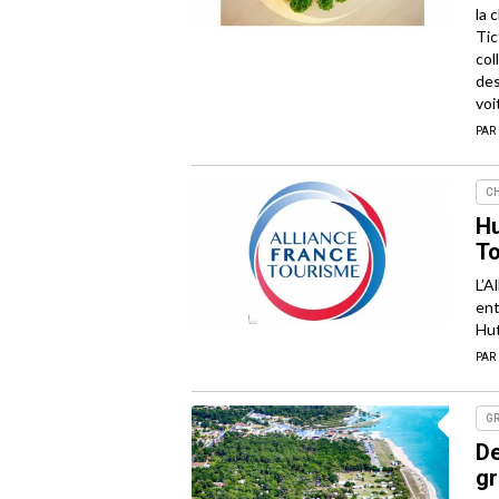
la 
Tic
col
des
voi
PAR
CH
Hu
T
L’A
ent
Hut
PAR
G
De
g