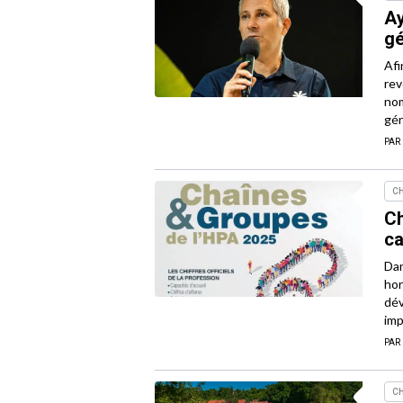
Ay
gé
Afi
rev
nom
gén
PAR
CH
Ch
c
Dan
hor
dév
imp
PAR
CH