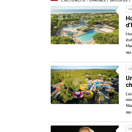
L'ACTUALITÉ - CHAÎNES / GROUPES / 
CH
Ho
d’
Hom
évé
Mar
PAR
CH
Un
ch
L’a
min
fil
PAR
CH