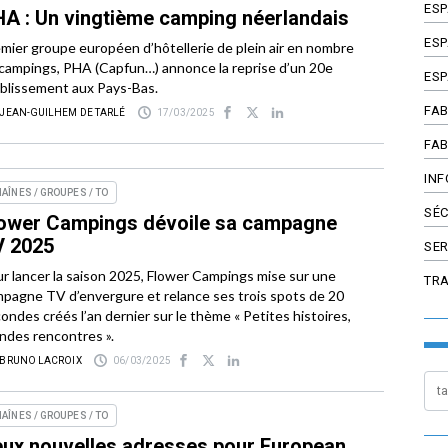
ES
A : Un vingtième camping néerlandais
ESP
mier groupe européen d’hôtellerie de plein air en nombre
campings, PHA (Capfun…) annonce la reprise d’un 20e
ESP
blissement aux Pays-Bas.
FAB
 JEAN-GUILHEM DE TARLÉ
17/03/2025
FAB
INF
AÎNES / GROUPES / TO
SÉC
ower Campings dévoile sa campagne
V 2025
SER
r lancer la saison 2025, Flower Campings mise sur une
TR
pagne TV d’envergure et relance ses trois spots de 20
ondes créés l’an dernier sur le thème « Petites histoires,
ndes rencontres ».
 BRUNO LACROIX
06/03/2025
AÎNES / GROUPES / TO
ux nouvelles adresses pour European