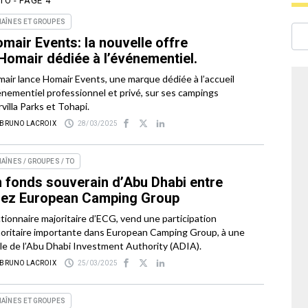
TO - PAGE 4
AÎNES ET GROUPES
mair Events: la nouvelle offre
Homair dédiée à l’événementiel.
air lance Homair Events, une marque dédiée à l’accueil
nementiel professionnel et privé, sur ses campings
villa Parks et Tohapi.
 BRUNO LACROIX
28/03/2025
AÎNES / GROUPES / TO
 fonds souverain d’Abu Dhabi entre
ez European Camping Group
ctionnaire majoritaire d’ECG, vend une participation
oritaire importante dans European Camping Group, à une
iale de l’Abu Dhabi Investment Authority (ADIA).
 BRUNO LACROIX
25/03/2025
AÎNES ET GROUPES