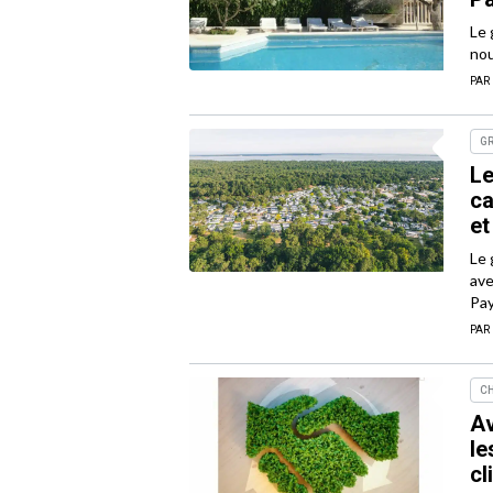
Le 
nou
PAR
G
Le
ca
et
Le 
ave
Pay
PAR
CH
Av
le
cl