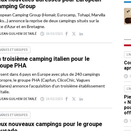
amping Group
opean Camping Group (Homair, Eurocamp, Tohapi, Marvilla
ks…) annonce la reprise de deux campings situés sur la
e d’Azur et en Bretagne.
 JEAN-GUILHEM DE TARLÉ
04/03/2025
AÎNES ET GROUPES
L'
 troisième camping italien pour le
Com
roupe PHA
apr
sent dans 6 pays en Europe avec plus de 240 campings
propre, le groupe PHA (Capfun, ClicoChic, Vagues
anes) annonce l’acquisition d’un troisième établissement
L'
Italie.
Pie
 JEAN-GUILHEM DE TARLÉ
24/02/2025
« N
pou
off
AÎNES ET GROUPES
ux nouveaux campings pour le groupe
ausado