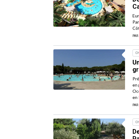
C
Eur
Par
Côt
PAR
CH
Un
g
Pré
en 
Océ
en 
PAR
CH
De
P