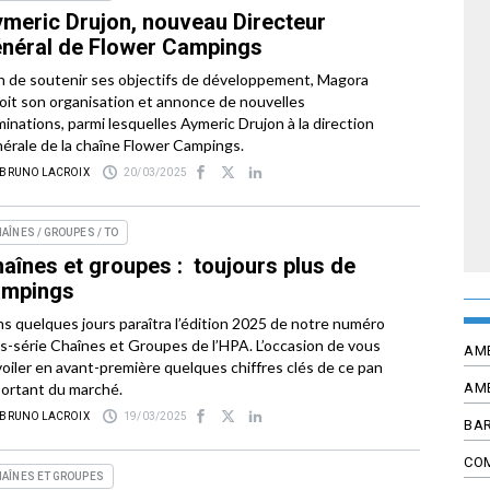
meric Drujon, nouveau Directeur
néral de Flower Campings
n de soutenir ses objectifs de développement, Magora
oit son organisation et annonce de nouvelles
inations, parmi lesquelles Aymeric Drujon à la direction
érale de la chaîne Flower Campings.
 BRUNO LACROIX
20/03/2025
AÎNES / GROUPES / TO
aînes et groupes : toujours plus de
ampings
s quelques jours paraîtra l’édition 2025 de notre numéro
s-série Chaînes et Groupes de l’HPA. L’occasion de vous
AM
oiler en avant-première quelques chiffres clés de ce pan
ortant du marché.
AM
 BRUNO LACROIX
19/03/2025
BAR
CO
AÎNES ET GROUPES