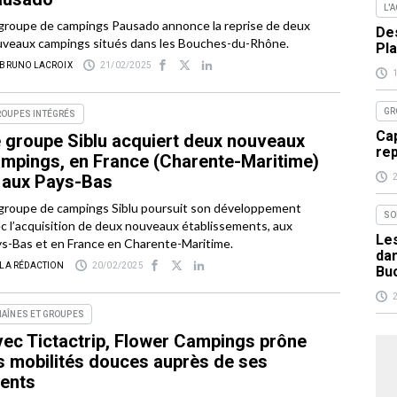
L'
groupe de campings Pausado annonce la reprise de deux
Des
veaux campings situés dans les Bouches-du-Rhône.
Pla
 BRUNO LACROIX
21/02/2025
GR
ROUPES INTÉGRÉS
Cap
 groupe Siblu acquiert deux nouveaux
re
mpings, en France (Charente-Maritime)
 aux Pays-Bas
groupe de campings Siblu poursuit son développement
SO
c l’acquisition de deux nouveaux établissements, aux
Les
s-Bas et en France en Charente-Maritime.
da
 LA RÉDACTION
20/02/2025
Bu
AÎNES ET GROUPES
ec Tictactrip, Flower Campings prône
s mobilités douces auprès de ses
ients