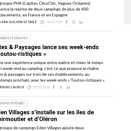
groupe PHA (Capfun, ClicoChic, Vagues Océanes)
once la reprise de deux campings de plus de 400
lacements, en France et en Espagne
 JEAN-GUILHEM DE TARLÉ
10/02/2025
AÎNES ET GROUPES
tes & Paysages lance ses week-ends
toutou-ristiques »
re une expérience unique entre maître et chien, le temps
n week-end au camping, c’est ce que propose la chaîne
es & paysages sur trois de ses établissements, au
ntemps prochain, avec les week-ends « Toutou-ristiques ».
 BRUNO LACROIX
07/02/2025
ROUPES INTÉGRÉS
en Villages s’installe sur les îles de
irmoutier et d’Oléron
groupe de campings Eden Villages ajoute deux