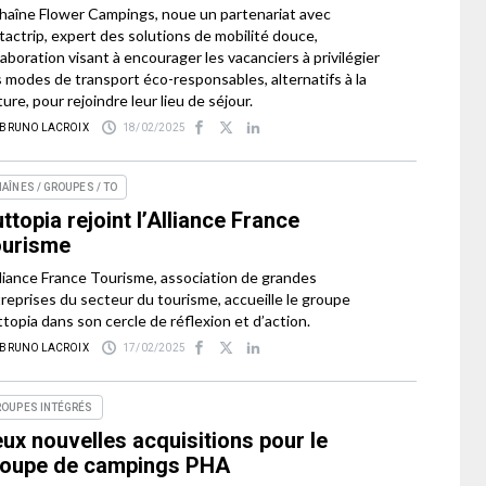
chaîne Flower Campings, noue un partenariat avec
tactrip, expert des solutions de mobilité douce,
laboration visant à encourager les vacanciers à privilégier
 modes de transport éco-responsables, alternatifs à la
ture, pour rejoindre leur lieu de séjour.
 BRUNO LACROIX
18/02/2025
AÎNES / GROUPES / TO
ttopia rejoint l’Alliance France
ourisme
lliance France Tourisme, association de grandes
reprises du secteur du tourisme, accueille le groupe
topia dans son cercle de réflexion et d’action.
 BRUNO LACROIX
17/02/2025
ROUPES INTÉGRÉS
ux nouvelles acquisitions pour le
roupe de campings PHA