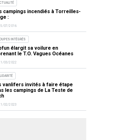
ACTUALITÉ
 campings incendiés à Torreilles-
ge :
15/07/2016
OUPES INTÉGRÉS
fun élargit sa voilure en
prenant le T.O. Vagues Océanes
21/03/2022
LIDARITÉ
 vanlifers invités à faire étape
ns les campings de La Teste de
ch
21/02/2023