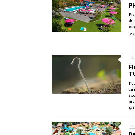
PH
Pre
de 
éta
PAR
CH
Fl
T
Pou
cam
sec
gra
PAR
CH
De