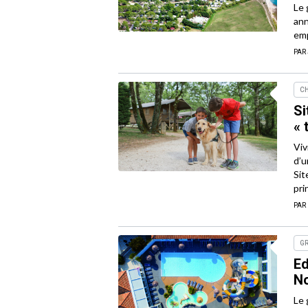
Le 
ann
emp
PAR
CH
Si
« 
Viv
d’u
Sit
pri
PAR
G
Ed
No
Le 