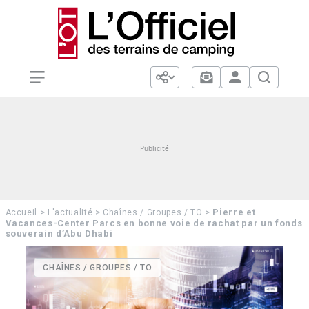
>
>
>
Pierre et
Accueil
L'actualité
Chaînes / Groupes / TO
Vacances-Center Parcs en bonne voie de rachat par un fonds
souverain d’Abu Dhabi
CHAÎNES / GROUPES / TO