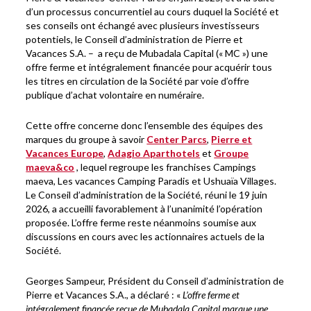
d’un processus concurrentiel au cours duquel la Société et
ses conseils ont échangé avec plusieurs investisseurs
potentiels, le Conseil d’administration de Pierre et
Vacances S.A. – a reçu de Mubadala Capital (« MC ») une
offre ferme et intégralement financée pour acquérir tous
les titres en circulation de la Société par voie d’offre
publique d’achat volontaire en numéraire.
Cette offre concerne donc l’ensemble des équipes des
marques du groupe à savoir
Center Parcs
,
Pierre et
Vacances Europe
,
Adagio Aparthotels
et
Groupe
maeva&co
, lequel regroupe les franchises Campings
maeva, Les vacances Camping Paradis et Ushuaïa Villages.
Le Conseil d’administration de la Société, réuni le 19 juin
2026, a accueilli favorablement à l’unanimité l’opération
proposée. L’offre ferme reste néanmoins soumise aux
discussions en cours avec les actionnaires actuels de la
Société.
Georges Sampeur, Président du Conseil d’administration de
Pierre et Vacances S.A., a déclaré : «
L’offre ferme et
intégralement financée reçue de Mubadala Capital marque une