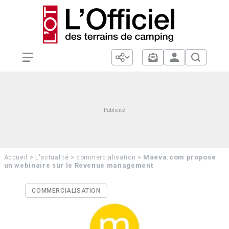
>
>
>
Maeva.com propose
Accueil
L'actualité
commercialisation
un webinaire sur le Revenue management
COMMERCIALISATION