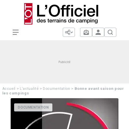
>
>
>
Bonne avant saison pour
Accueil
L'actualité
Documentation
les campings
DOCUMENTATION