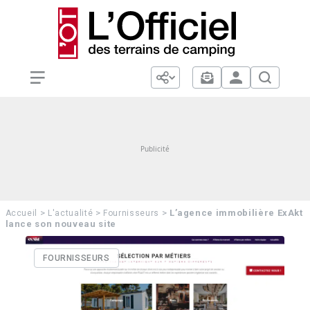
>
>
>
L’agence immobilière ExAkt
Accueil
L'actualité
Fournisseurs
lance son nouveau site
FOURNISSEURS