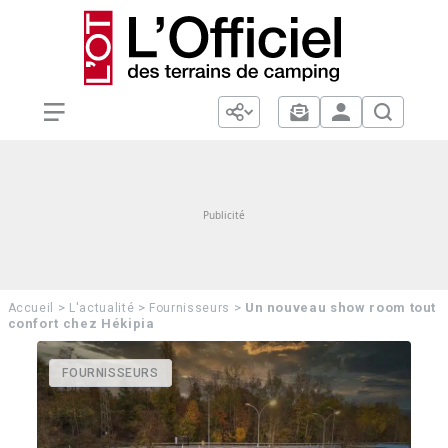
>
>
>
Un nouveau show room tout
Accueil
L'actualité
Fournisseurs
confort chez Hékipia
FOURNISSEURS