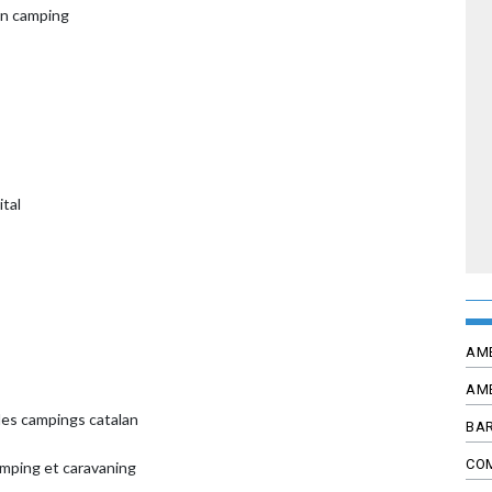
en camping
ital
AM
AM
des campings catalan
BAR
CO
amping et caravaning