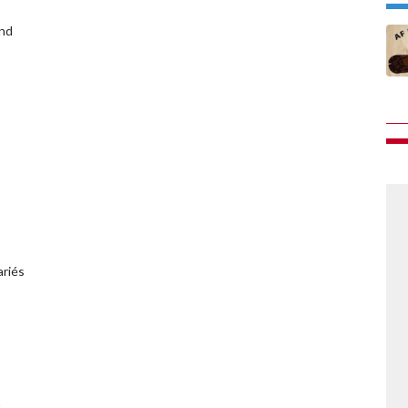
and
salariés