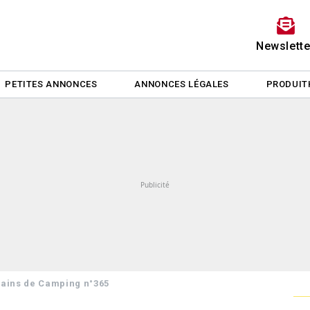
Newslette
PETITES ANNONCES
ANNONCES LÉGALES
PRODUIT
rrains de Camping n°365