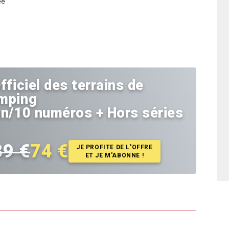
ée
fficiel des terrains de
mping
an/10 numéros + Hors séries
39 €
74 €
JE PROFITE DE L'OFFRE
ET JE M'ABONNE !