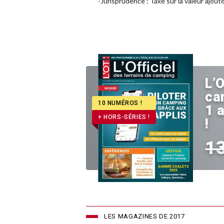
-Jurisprudence : Taxe sur la valeur ajout
L’O
ca
10 NUMÉROS !
1 
+ HORS-SÉRIES !
!
1
LES MAGAZINES DE 2017