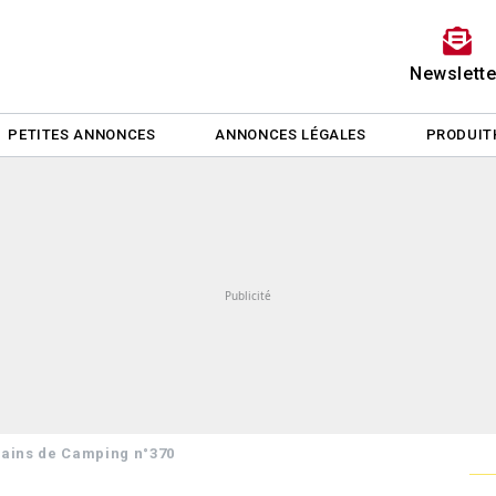
Newslette
PETITES ANNONCES
ANNONCES LÉGALES
PRODUIT
rrains de Camping n°370