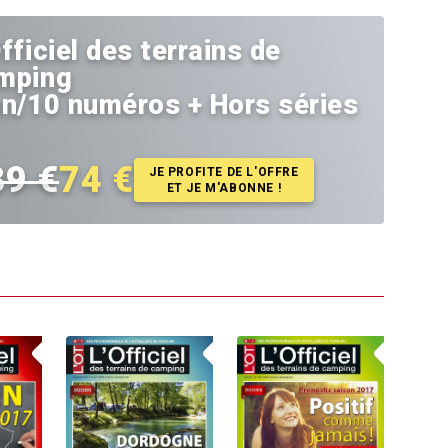
fficiel des terrains de
mping
an/10 numéros + Hors séries
39 €
74 €
JE PROFITE DE L'OFFRE
ET JE M'ABONNE !