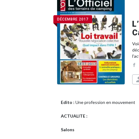
DÉCEMBRE 2017
L
C
Voi
déc
l'a
Edito :
Une profession en mouvement
ACTUALITE :
Salons