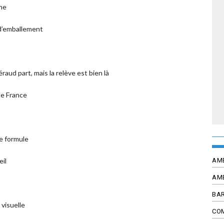
ne
 d’emballement
ud part, mais la relève est bien là
de France
le formule
AM
eil
AM
BAR
 visuelle
CO