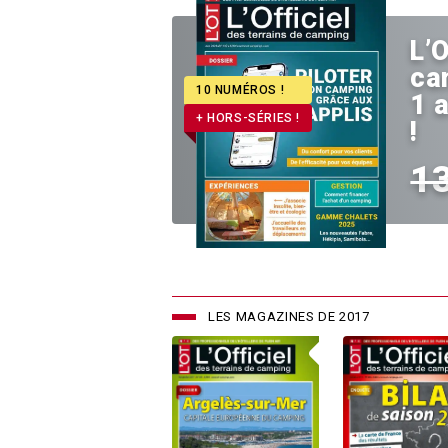
L’O
ca
10 NUMÉROS !
1 
+ HORS-SÉRIES !
!
1
LES MAGAZINES DE 2017