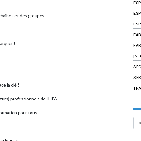
ES
ESP
chaînes et des groupes
ESP
FAB
arquer !
FAB
INF
SÉC
SER
e la clé !
TR
uturs) professionnels de l’HPA
formation pour tous
 in France