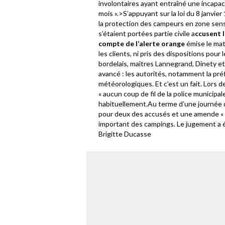
involontaires ayant entraîné une incapaci
mois ».>S’appuyant sur la loi du 8 janvier 
la protection des campeurs en zone sensib
s’étaient portées partie civile a
ccusent 
compte de l’alerte orange
émise le mat
les clients, ni pris des dispositions pour
bordelais, maîtres Lannegrand, Dinety et
avancé : les autorités, notamment la préf
météorologiques. Et c’est un fait. Lors d
« aucun coup de fil de la police municipal
habituellement.Au terme d’une journée d
pour deux des accusés et une amende « qu
important des campings. Le jugement a é
Brigitte Ducasse