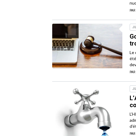
nud
PAR
JU
Go
tr
Le 
été
dev
PAR
JU
L’
co
L’H
adm
d’é
PAR