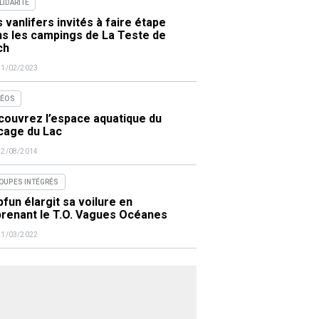
LIDARITÉ
 vanlifers invités à faire étape
ns les campings de La Teste de
ch
21/02/2023
DÉOS
couvrez l’espace aquatique du
cage du Lac
12/08/2014
OUPES INTÉGRÉS
fun élargit sa voilure en
prenant le T.O. Vagues Océanes
21/03/2022