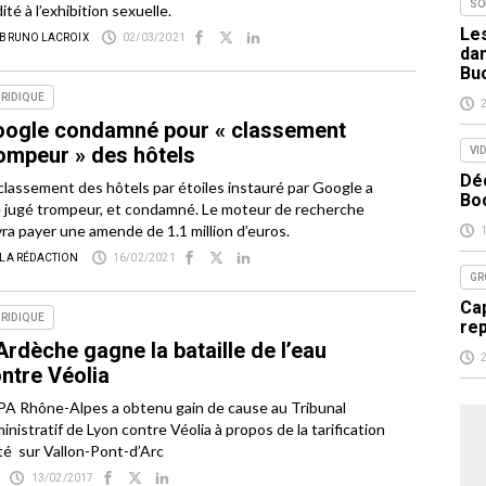
SO
ité à l’exhibition sexuelle.
Les
 BRUNO LACROIX
02/03/2021
da
Bu
RIDIQUE
ogle condamné pour « classement
ompeur » des hôtels
VI
Dé
classement des hôtels par étoiles instauré par Google a
Bo
 jugé trompeur, et condamné. Le moteur de recherche
ra payer une amende de 1.1 million d’euros.
 LA RÉDACTION
16/02/2021
GR
Cap
RIDIQUE
re
Ardèche gagne la bataille de l’eau
ntre Véolia
PA Rhône-Alpes a obtenu gain de cause au Tribunal
inistratif de Lyon contre Véolia à propos de la tarification
té sur Vallon-Pont-d’Arc
13/02/2017