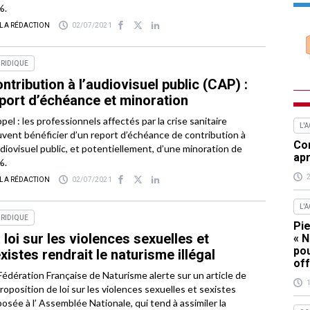
%.
 LA RÉDACTION
02/07/2021
RIDIQUE
ntribution à l’audiovisuel public (CAP) :
port d’échéance et minoration
pel : les professionnels affectés par la crise sanitaire
L'
vent bénéficier d’un report d’échéance de contribution à
Com
udiovisuel public, et potentiellement, d’une minoration de
apr
%.
 LA RÉDACTION
02/07/2021
L'
RIDIQUE
Pie
 loi sur les violences sexuelles et
« N
pou
xistes rendrait le naturisme illégal
off
Fédération Française de Naturisme alerte sur un article de
proposition de loi sur les violences sexuelles et sexistes
osée à l’ Assemblée Nationale, qui tend à assimiler la