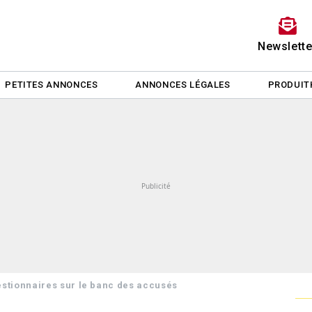
Newslette
PETITES ANNONCES
ANNONCES LÉGALES
PRODUIT
estionnaires sur le banc des accusés