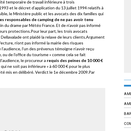
té temporaire de travail inférieure à trois
1993 et le décret d’application du 13 juillet 1994 relatifs à
le, le Ministère public et les avocats des dix familles qui
les responsables de camping de ne pas avoir tenu
in du drame par Météo France. Et de n’avoir pas informé
 leurs protections.Pour leur part, les trois avocats
 Dellavalade ont plaidé la relaxe de leurs clients.Argument
ecture, n’ont pas informé la mairie des risques
e l’audience, l’un des prévenus témoigne n’avoir reçu
e, ou de l’office du tourisme » comme cela se fait
’audience, le procureur a
requis des peines de 10 000 €
i ne soit pas inférieure » à 60 000 € pour le plus
té mis en délibéré. Verdict le 1e décembre 2009.Par
AM
AM
BAR
CO