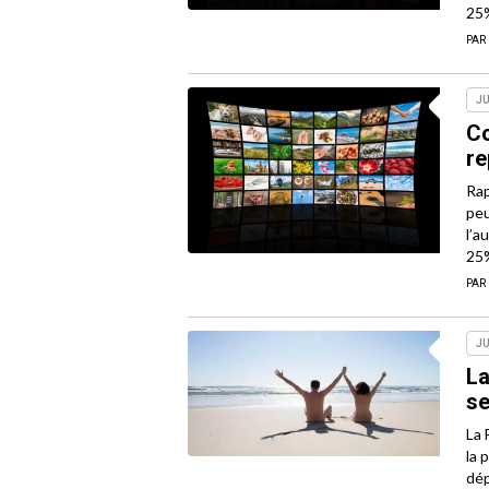
25
PAR
JU
Co
re
Rap
peu
l’a
25
PAR
JU
La
se
La 
la 
dép