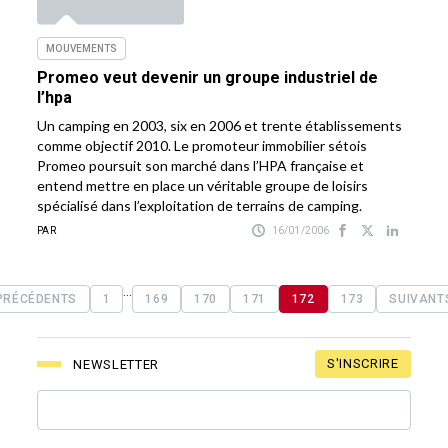
MOUVEMENTS
Promeo veut devenir un groupe industriel de
l’hpa
Un camping en 2003, six en 2006 et trente établissements
comme objectif 2010. Le promoteur immobilier sétois
Promeo poursuit son marché dans l’HPA française et
entend mettre en place un véritable groupe de loisirs
spécialisé dans l’exploitation de terrains de camping.
PAR
16/01/2006
...
PRÉCÉDENTS
1
169
170
171
172
173
SUIVANT
S'INSCRIRE
NEWSLETTER